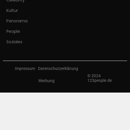
Celebrity
Kultur
Panorama
People
Soziales
Impressum
Datenschutzerklärung
© 2024
123people.de
Werbung