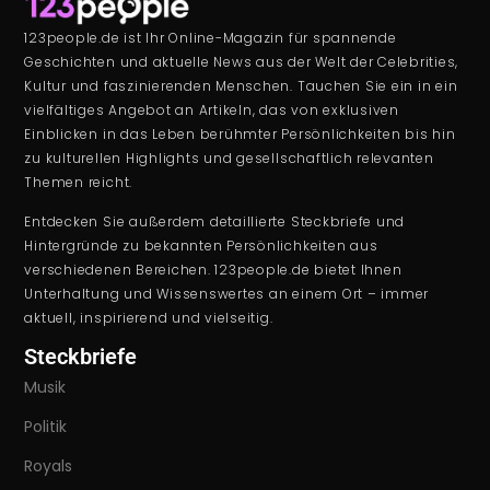
123people.de ist Ihr Online-Magazin für spannende
Geschichten und aktuelle News aus der Welt der Celebrities,
Kultur und faszinierenden Menschen. Tauchen Sie ein in ein
vielfältiges Angebot an Artikeln, das von exklusiven
Einblicken in das Leben berühmter Persönlichkeiten bis hin
zu kulturellen Highlights und gesellschaftlich relevanten
Themen reicht.
Entdecken Sie außerdem detaillierte Steckbriefe und
Hintergründe zu bekannten Persönlichkeiten aus
verschiedenen Bereichen. 123people.de bietet Ihnen
Unterhaltung und Wissenswertes an einem Ort – immer
aktuell, inspirierend und vielseitig.
Steckbriefe
Musik
Politik
Royals