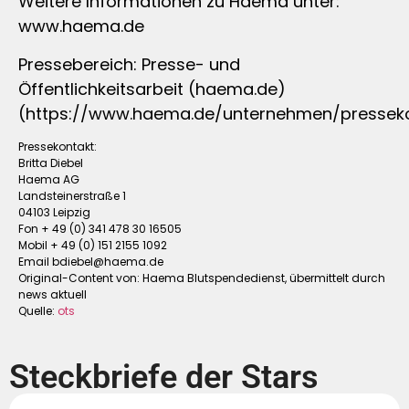
Weitere Informationen zu Haema unter:
www.haema.de
Pressebereich: Presse- und
Öffentlichkeitsarbeit (haema.de)
(https://www.haema.de/unternehmen/pressek
Pressekontakt:
Britta Diebel
Haema AG
Landsteinerstraße 1
04103 Leipzig
Fon + 49 (0) 341 478 30 16505
Mobil + 49 (0) 151 2155 1092
Email
bdiebel@haema.de
Original-Content von: Haema Blutspendedienst, übermittelt durch
news aktuell
Quelle:
ots
Steckbriefe der Stars