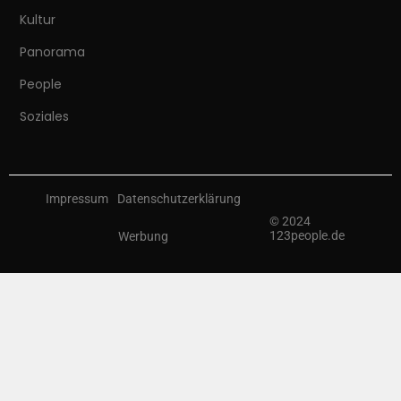
Kultur
Panorama
People
Soziales
Impressum
Datenschutzerklärung
© 2024
123people.de
Werbung