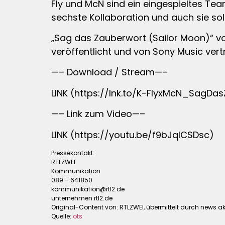
Fly und McN sind ein eingespieltes Tea
sechste Kollaboration und auch sie sol
„Sag das Zauberwort (Sailor Moon)“ von 
veröffentlicht und von Sony Music vert
—– Download / Stream—–
LINK (https://lnk.to/K-FlyxMcN_SagD
—– Link zum Video—–
LINK (https://youtu.be/f9bJqlCSDsc)
Pressekontakt:
RTLZWEI
Kommunikation
089 – 641850
kommunikation@rtl2.de
unternehmen.rtl2.de
Original-Content von: RTLZWEI, übermittelt durch news ak
Quelle:
ots