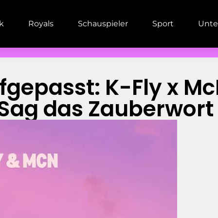
ik
Royals
Schauspieler
Sport
Unte
gepasst: K-Fly x M
Sag das Zauberwort 