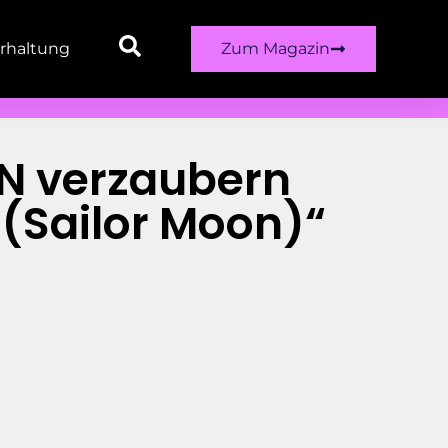
rhaltung
Zum Magazin
cN verzaubern
(Sailor Moon)“