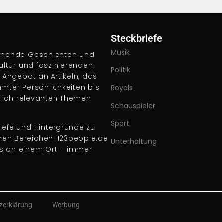
Steckbriefe
Musik
pannende Geschichten und
Kultur und faszinierenden
Politik
s Angebot an Artikeln, das
hmter Persönlichkeiten bis
Royals
ftlich relevanten Themen
Schauspieler
Sport
iefe und Hintergründe zu
nen Bereichen. 123people.de
Unterhaltung
es an einem Ort – immer
zerklärung
Werbung