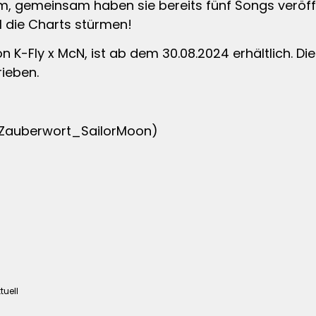
m, gemeinsam haben sie bereits fünf Songs veröffe
l die Charts stürmen!
K-Fly x McN, ist ab dem 30.08.2024 erhältlich. Die 
rieben.
asZauberwort_SailorMoon)
tuell