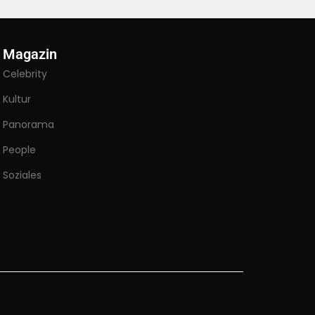
Magazin
Celebrity
Kultur
Panorama
People
Soziales