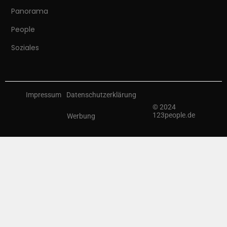
Panorama
People
Soziales
Impressum
Datenschutzerklärung
© 2024
123people.de
Werbung