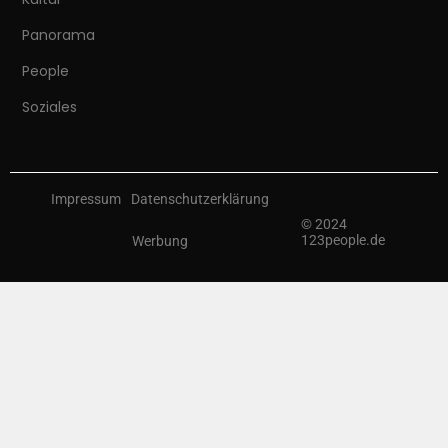
Panorama
People
Soziales
Impressum
Datenschutzerklärung
© 2024
123people.de
Werbung