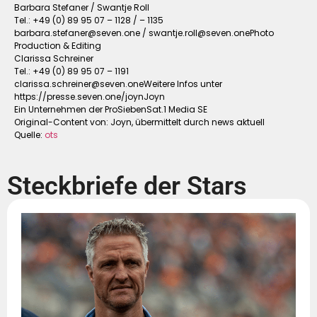
Barbara Stefaner / Swantje Roll
Tel.: +49 (0) 89 95 07 – 1128 / – 1135
barbara.stefaner@seven.one
/
swantje.roll@seven.onePhoto
Production & Editing
Clarissa Schreiner
Tel.: +49 (0) 89 95 07 – 1191
clarissa.schreiner@seven.oneWeitere
Infos unter
https://presse.seven.one/joynJoyn
Ein Unternehmen der ProSiebenSat.1 Media SE
Original-Content von: Joyn, übermittelt durch news aktuell
Quelle:
ots
Steckbriefe der Stars