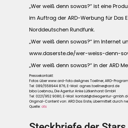
„Wer weiß denn sowas?“ ist eine Pro
im Auftrag der ARD-Werbung für Das Er
Norddeutschen Rundfunk.
„Wer weiß denn sowas?“ im Internet un
www.daserste.de/wer-weiss-denn-s
„Wer weiß denn sowas?“ in der ARD M
Pressekontakt:
Fotos über www.ard-foto.deAgnes Toellner, ARD-Program
Tel: 089/558944 876, E-Mail:
agnes.toellner@ard.de
bibo Loebnau, Die Agentur Anke Lütkenhorst GmbH
Tel: 0221/952 9080, E-Mail:
kontakt@dieagentur-gmbh.d
Original-Content von: ARD Das Erste, übermittelt durch ne
Quelle:
ots
Steckbriefe der Stars