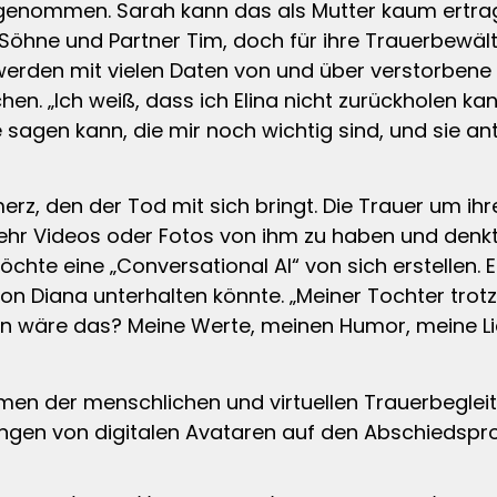
 genommen. Sarah kann das als Mutter kaum ertrage
ei Söhne und Partner Tim, doch für ihre Trauerbewä
erden mit vielen Daten von und über verstorbene 
n. „Ich weiß, dass ich Elina nicht zurückholen kann.
sagen kann, die mir noch wichtig sind, und sie ant
rz, den der Tod mit sich bringt. Die Trauer um ihr
ehr Videos oder Fotos von ihm zu haben und denkt 
chte eine „Conversational AI“ von sich erstellen. Ei
on Diana unterhalten könnte. „Meiner Tochter tro
ön wäre das? Meine Werte, meinen Humor, meine Li
en der menschlichen und virtuellen Trauerbegleitu
ngen von digitalen Avataren auf den Abschiedspro