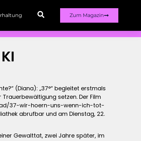
rhaltung
Zum Magazin
 KI
te?“ (Diana): „37°“ begleitet erstmals
r Trauerbewältigung setzen. Der Film
-grad/37-wir-hoern-uns-wenn-ich-tot-
diathek abrufbar und am Dienstag, 22.
einer Gewalttat, zwei Jahre später, im