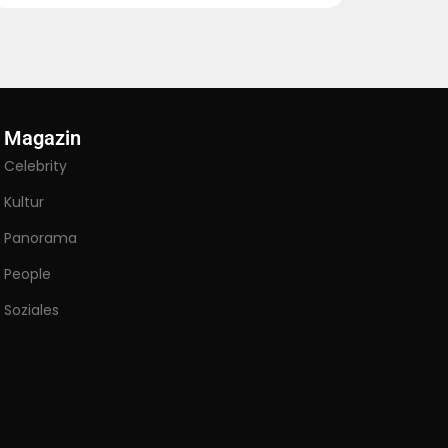
Magazin
Celebrity
Kultur
Panorama
People
Soziales