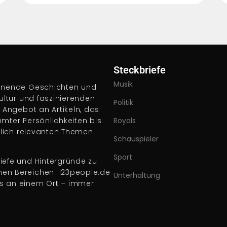
Steckbriefe
Musik
pannende Geschichten und
Kultur und faszinierenden
Politik
s Angebot an Artikeln, das
hmter Persönlichkeiten bis
Royals
ftlich relevanten Themen
Schauspieler
Sport
iefe und Hintergründe zu
nen Bereichen. 123people.de
Unterhaltung
es an einem Ort – immer