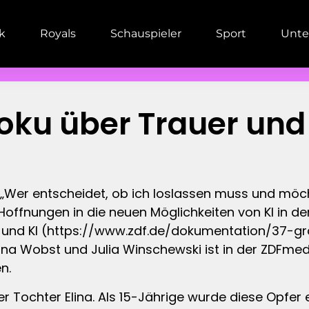
ik
Royals
Schauspieler
Sport
Unte
oku über Trauer und
 „Wer entscheidet, ob ich loslassen muss und möch
Hoffnungen in die neuen Möglichkeiten von KI in de
auer und KI (https://www.zdf.de/dokumentation/37
tina Wobst und Julia Winschewski ist in der ZDFme
n.
r Tochter Elina. Als 15-Jährige wurde diese Opfer 