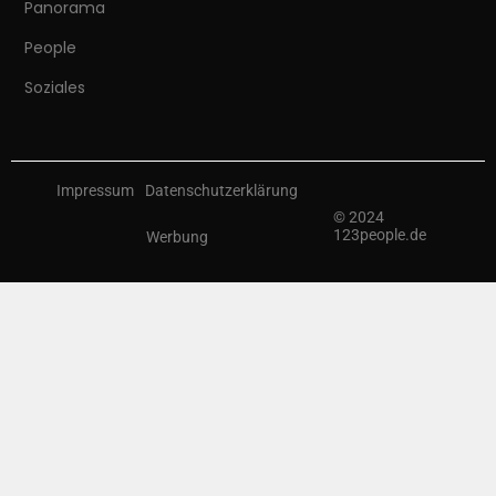
Panorama
People
Soziales
Impressum
Datenschutzerklärung
© 2024
123people.de
Werbung