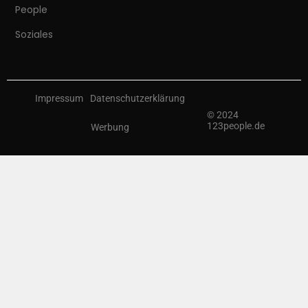
People
Soziales
Impressum
Datenschutzerklärung
© 2024
123people.de
Werbung