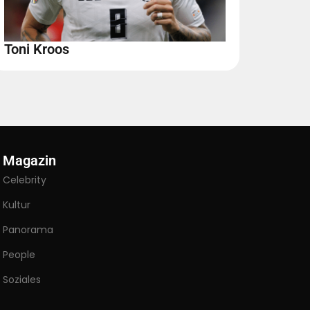
Toni Kroos
Magazin
Celebrity
Kultur
Panorama
People
Soziales