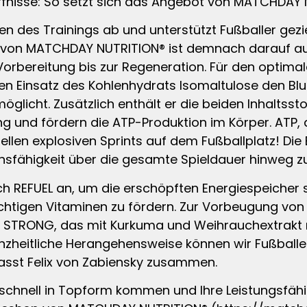
edürfnisse: So setzt sich das Angebot von MATCHD
sen des Trainings ab und unterstützt Fußballer gez
t von MATCHDAY NUTRITION® ist demnach darauf aus
rbereitung bis zur Regeneration. Für den optimalen
n Einsatz des Kohlenhydrats Isomaltulose den Blutz
licht. Zusätzlich enthält er die beiden Inhaltssto
ng und fördern die ATP-Produktion im Körper. ATP, d
nellen explosiven Sprints auf dem Fußballplatz! Die
onsfähigkeit über die gesamte Spieldauer hinweg zu
ch REFUEL an, um die erschöpften Energiespeicher s
htigen Vitaminen zu fördern. Zur Vorbeugung von 
us STRONG, das mit Kurkuma und Weihrauchextrakt
nzheitliche Herangehensweise können wir Fußballern
fasst Felix von Zabiensky zusammen.
n schnell in Topform kommen und Ihre Leistungsfäh