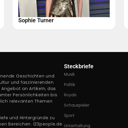
Sophie Turner
Steckbriefe
Musik
pannende Geschichten und
Kultur und faszinierenden
Politik
s Angebot an Artikeln, das
hmter Persönlichkeiten bis
Royals
ftlich relevanten Themen
Schauspieler
Sport
iefe und Hintergründe zu
nen Bereichen. 123people.de
Unterhaltung