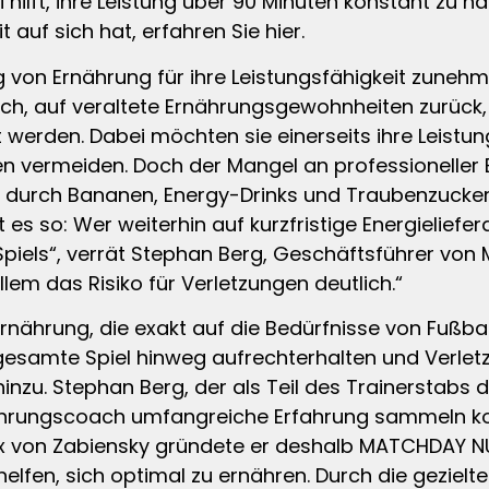
i hilft, ihre Leistung über 90 Minuten konstant zu 
 auf sich hat, erfahren Sie hier.
g von Ernährung für ihre Leistungsfähigkeit zuneh
ch, auf veraltete Ernährungsgewohnheiten zurück,
t werden. Dabei möchten sie einerseits ihre Leistu
en vermeiden. Doch der Mangel an professioneller
e durch Bananen, Energy-Drinks und Traubenzucker
t es so: Wer weiterhin auf kurzfristige Energieliefera
piels“, verrät Stephan Berg, Geschäftsführer von
llem das Risiko für Verletzungen deutlich.“
Ernährung, die exakt auf die Bedürfnisse von Fußba
gesamte Spiel hinweg aufrechterhalten und Verlet
inzu. Stephan Berg, der als Teil des Trainerstabs d
nährungscoach umfangreiche Erfahrung sammeln konn
x von Zabiensky gründete er deshalb MATCHDAY NU
elfen, sich optimal zu ernähren. Durch die gezielt