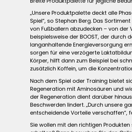
Breite Produktpalette für jegliche B
„Unsere Produktpalette deckt alle Pha
Spiel“, so Stephan Berg. Das Sortimen
von Fußballern abzudecken – von der Vo
beispielsweise der BOOST, der durch de
langanhaltende Energieversorgung ermög
sorgen für eine verzögerte Laktatbildu
Körper, hilft dann zum Beispiel bei sch
zusätzlich Koffein, um die Konzentrati
Nach dem Spiel oder Training bietet si
Regeneration mit Aminosäuren und wic
der Regeneration dient darüber hina
Beschwerden lindert. „Durch unsere ga
entscheidende Vorteile verschaffen“, 
Sie wollen mit den richtigen Produkte