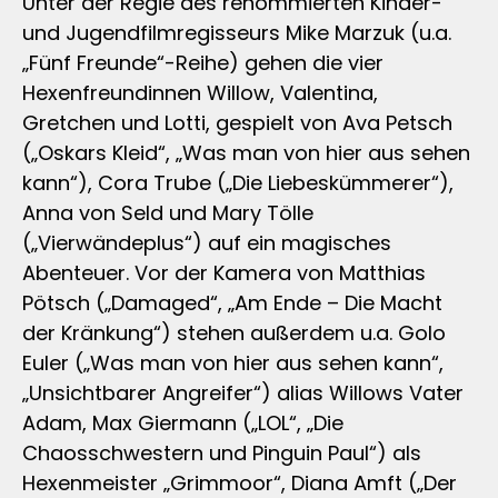
Unter der Regie des renommierten Kinder-
und Jugendfilmregisseurs Mike Marzuk (u.a.
„Fünf Freunde“-Reihe) gehen die vier
Hexenfreundinnen Willow, Valentina,
Gretchen und Lotti, gespielt von Ava Petsch
(„Oskars Kleid“, „Was man von hier aus sehen
kann“), Cora Trube („Die Liebeskümmerer“),
Anna von Seld und Mary Tölle
(„Vierwändeplus“) auf ein magisches
Abenteuer. Vor der Kamera von Matthias
Pötsch („Damaged“, „Am Ende – Die Macht
der Kränkung“) stehen außerdem u.a. Golo
Euler („Was man von hier aus sehen kann“,
„Unsichtbarer Angreifer“) alias Willows Vater
Adam, Max Giermann („LOL“, „Die
Chaosschwestern und Pinguin Paul“) als
Hexenmeister „Grimmoor“, Diana Amft („Der