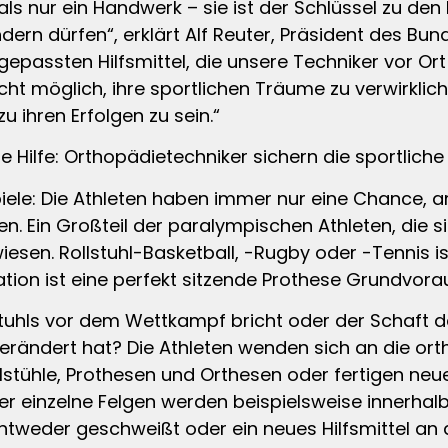
als nur ein Handwerk – sie ist der Schlüssel zu den
ern dürfen“, erklärt Alf Reuter, Präsident des B
gepassten Hilfsmittel, die unsere Techniker vor Or
cht möglich, ihre sportlichen Träume zu verwirkliche
 ihren Erfolgen zu sein.“
Hilfe: Orthopädietechniker sichern die sportliche
ele: Die Athleten haben immer nur eine Chance, 
n. Ein Großteil der paralympischen Athleten, die si
esen. Rollstuhl-Basketball, -Rugby oder -Tennis is
ion ist eine perfekt sitzende Prothese Grundvora
uhls vor dem Wettkampf bricht oder der Schaft der
erändert hat? Die Athleten wenden sich an die or
lstühle, Prothesen und Orthesen oder fertigen neue H
er einzelne Felgen werden beispielsweise innerhalb
 entweder geschweißt oder ein neues Hilfsmittel an 