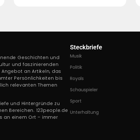
Steckbriefe
Musik
pannende Geschichten und
Kultur und faszinierenden
Politik
s Angebot an Artikeln, das
hmter Persönlichkeiten bis
Royals
ftlich relevanten Themen
Schauspieler
Sport
iefe und Hintergründe zu
nen Bereichen. 123people.de
Unterhaltung
es an einem Ort – immer