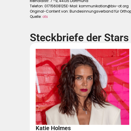
Reinoldistr. 7 -9, 44135 Dortmund
Telefon: 01715608125E-Mail:
kommunikation@biv-ot.org
Original-Content von: Bundesinnungsverband für Orthopä
Quelle:
ots
Steckbriefe der Stars
Katie Holmes