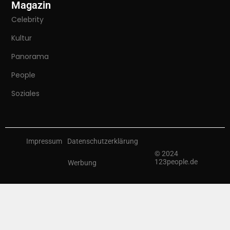
Magazin
Celebrity
Kultur
Panorama
People
Soziales
Impressum
Datenschutzerklärung
© 2024
123people.de
Werbung