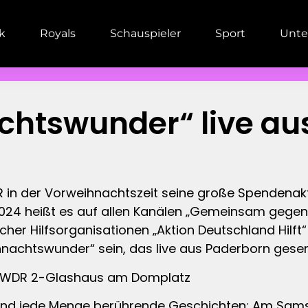
ik
Royals
Schauspieler
Sport
Unte
htswunder“ live au
R in der Vorweihnachtszeit seine große Spendenakt
24 heißt es auf allen Kanälen „Gemeinsam gegen 
her Hilfsorganisationen „Aktion Deutschland Hilft
nachtswunder“ sein, das live aus Paderborn gese
m WDR 2-Glashaus am Domplatz
und jede Menge berührende Geschichten: Am Samst