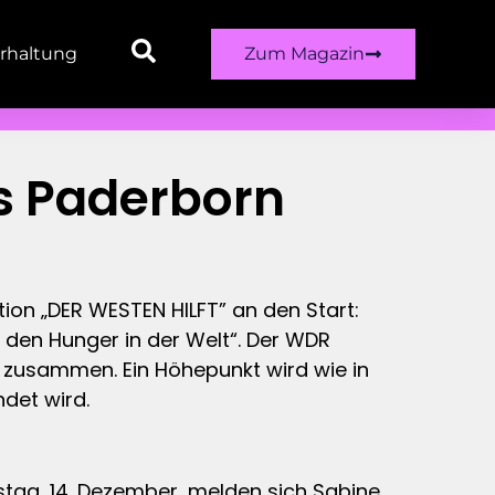
rhaltung
Zum Magazin
s Paderborn
ion „DER WESTEN HILFT” an den Start:
den Hunger in der Welt“. Der WDR
“ zusammen. Ein Höhepunkt wird wie in
ndet wird.
ag, 14. Dezember, melden sich Sabine