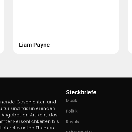
Liam Payne
Steckbriefe
Musik
pannende Geschichten und
Kultur und faszinierenden
Politik
s Angebot an Artikeln, das
hmter Persönlichkeiten bis
Royals
ftlich relevanten Themen