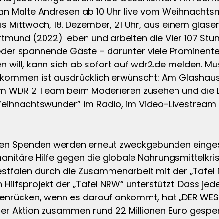
Jan Malte Andresen ab 10 Uhr live vom Weihnachts
Mittwoch, 18. Dezember, 21 Uhr, aus einem gläser
rtmund (2022) leben und arbeiten die Vier 107 Stu
der spannende Gäste – darunter viele Prominente 
en will, kann sich ab sofort auf wdr2.de melden.
kommen ist ausdrücklich erwünscht: Am Glashau
WDR 2 Team beim Moderieren zusehen und die Live
Weihnachtswunder” im Radio, im Video-Livestream 
ten Spenden werden erneut zweckgebunden eingese
manitäre Hilfe gegen die globale Nahrungsmittelkrise
stfalen durch die Zusammenarbeit mit der „Tafel N
 Hilfsprojekt der „Tafel NRW“ unterstützt. Dass jed
rücken, wenn es darauf ankommt, hat „DER WESTE
der Aktion zusammen rund 22 Millionen Euro gespe