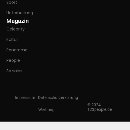
Sport
Unterhaltung
Magazin
Celebrity
Kultur
Panorama
People
Soziales
Impressum
Datenschutzerklärung
© 2024
123people.de
Werbung